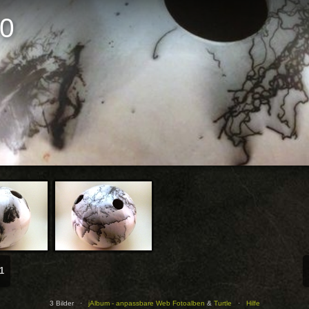
70
D
1
3 Bilder ·
jAlbum - anpassbare Web Fotoalben
&
Turtle
·
Hilfe